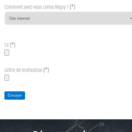
Comment avez vous connu Nigay ?
(*)
CV
(*)
Lettre de motivation
(*)
Envoyer