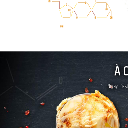
À 
Nigay, c’es